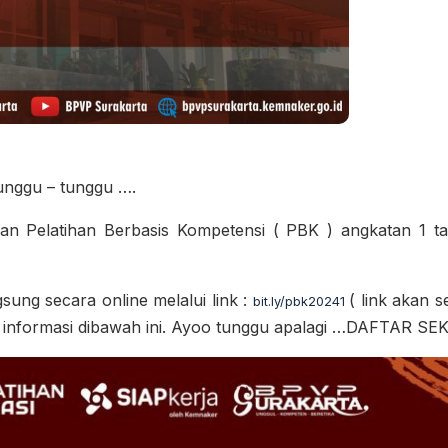
unggu – tunggu ….
ran Pelatihan Berbasis Kompetensi ( PBK ) angkatan 1 
sung secara online melalui link :
( link akan s
bit.ly/pbk20241
at informasi dibawah ini. Ayoo tunggu apalagi …DAFTAR 