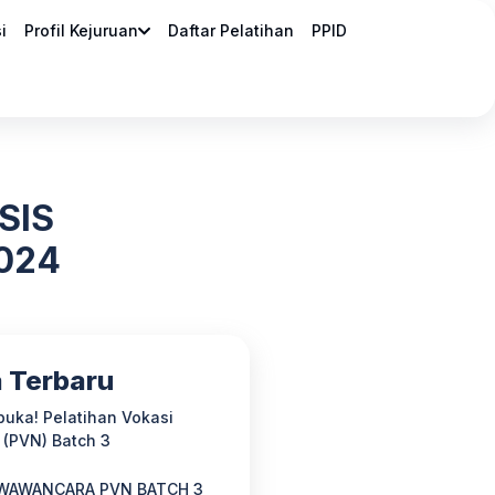
i
Profil Kejuruan
Daftar Pelatihan
PPID
SIS
024
a Terbaru
buka! Pelatihan Vokasi
 (PVN) Batch 3
 WAWANCARA PVN BATCH 3