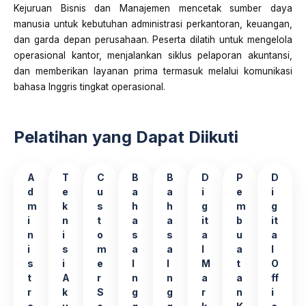
Kejuruan Bisnis dan Manajemen mencetak sumber daya
manusia untuk kebutuhan administrasi perkantoran, keuangan,
dan garda depan perusahaan
.
Peserta dilatih untuk mengelola
operasional kantor, menjalankan siklus pelaporan akuntansi,
dan memberikan layanan prima termasuk melalui komunikasi
bahasa Inggris tingkat operasional
.
Pelatihan yang Dapat Diikuti
A
T
C
B
B
D
P
D
d
e
u
a
a
i
e
i
m
k
s
h
h
g
m
g
i
n
t
a
a
it
b
it
n
i
o
s
s
a
u
a
i
s
m
a
a
l
a
l
s
i
e
I
I
M
t
O
t
A
r
n
n
a
a
ff
r
k
S
g
g
r
n
i