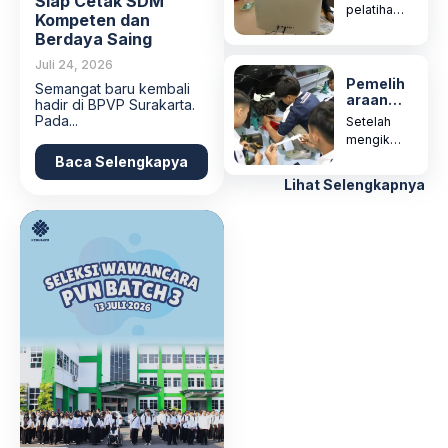
Siap Cetak SDM
er
pelatihan
Kompeten dan
Bahasa
Berdaya Saing
Inggris
Frontliner
Juli 24, 2026
ini
Pemelih
Semangat baru kembali
araan
dirancang
hadir di BPVP Surakarta.
Kendara
sebagai...
Pada...
Setelah
an
mengikuti
Ringan
pelatihan
Baca Selengkapya
Sistem
ini
Injeksi
Lihat Selengkapnya
peserta
kompete
n
melakuka
n
pemelihar
aan/servi
s...