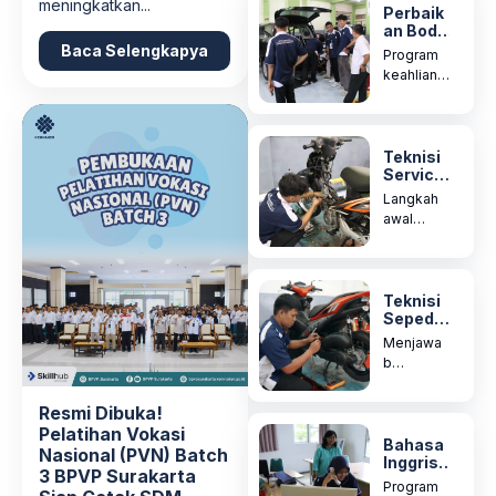
meningkatkan...
Assistant
Perbaik
an Bodi
ini
Kendara
Baca Selengkapya
dirancang
Program
an
...
keahlian
Ringan
estetika
otomotif
untuk
mencetak
Teknisi
Service
spesialis
Sepeda
body...
Langkah
Motor
awal
Konven
menjadi
sional
mekanik
handal.
Program
Teknisi
Sepeda
ini melatih
Motor
Anda...
Menjawa
Sistem
b
Injeksi
tingginya
(FI)
kebutuha
Resmi Dibuka!
n industri
Pelatihan Vokasi
otomotif
Bahasa
Nasional (PVN) Batch
Inggris
terhadap
3 BPVP Surakarta
Frontlin
mekanik...
Program