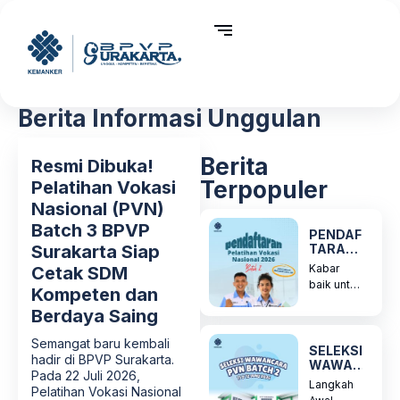
Berita Informasi Unggulan
Berita
Resmi Dibuka!
SELEKSI
Terpopuler
Pelatihan Vokasi
WAWANCARA
Nasional (PVN)
PVN BATCH 3
Batch 3 BPVP
BPVP
PENDAF
Surakarta Siap
SURAKARTA
TARAN
PELATI
Kabar
Cetak SDM
HAN
Kegiatan seleksi
baik untuk
Kompeten dan
VOKASI
wawancara ini
kamu
NASION
dilaksanakan dengan
Berdaya Saing
para
AL
melibatkan tim seleksi dari
lulusan
BATCH
Semangat baru kembali
masing-masing program
2 RESMI
SMA/SMK
SELEKSI
hadir di BPVP Surakarta.
pelatihan yang melakukan
DIBUKA
WAWAN
sederajat!
Pada 22 Juli 2026,
penilaian terhadap minat,...
CARA
Saatnya...
Langkah
Pelatihan Vokasi Nasional
PVN