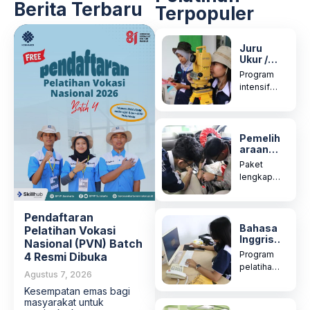
Berita Terbaru
Terpopuler
Juru
Ukur /
Surveyo
Program
r
intensif
mencetak
surveyor
profesion
al yang
Pemelih
araan
ahli
Kendara
dalam...
Paket
an
lengkap
Ringan
mekanik
Sistem
mobil
Konven
yang
sional
Pendaftaran
mencaku
Bahasa
Pelatihan Vokasi
Inggris
p mesin
Nasional (PVN) Batch
Junior
bensin &...
Program
4 Resmi Dibuka
Adminis
pelatihan
trative
Agustus 7, 2026
Junior
Assista
Kesempatan emas bagi
Administr
nt
masyarakat untuk
ative